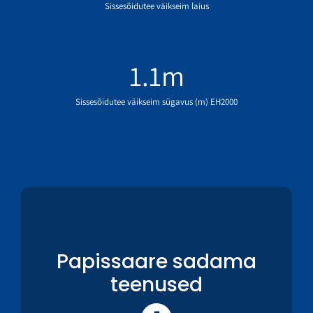
Sissesõidutee väikseim laius
1.1
m
Sissesõidutee väikseim sügavus (m) EH2000
Papissaare sadama
teenused