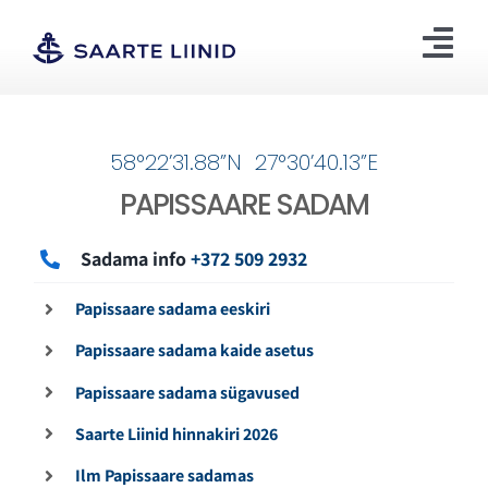
Skip
to
Tog
content
Nav
Ettevõttest
58°22’31.88”N 27°30’40.13”E
Hinnakiri
Kontakt
PAPISSAARE SADAM
Sadamad
Sadama info
+372 509 2932
Pukser ja süvendus
Hanked
Papissaare sadama eeskiri
Projektid
Papissaare sadama kaide asetus
English
Papissaare sadama sügavused
Saarte Liinid hinnakiri 2026
Ilm Papissaare sadamas