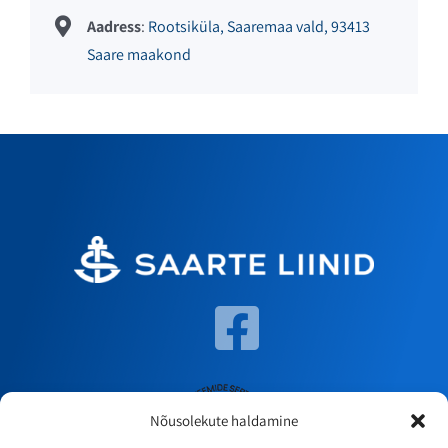
Aadress
:
Rootsiküla, Saaremaa vald, 93413
Saare maakond
Nõusolekute haldamine