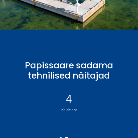
Papissaare sadama
tehnilised näitajad
4
Kaide arv